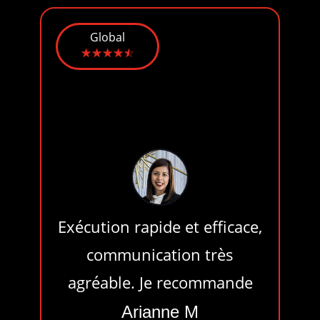
Global
☆
☆
☆
☆
☆
Exécution rapide et efficace,
'ai
communication très
pr
vu
agréable. Je recommande
p
Je
c
Arianne M