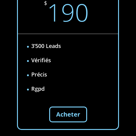
190
$
3’500 Leads
Vérifiés
Précis
Rgpd
Acheter