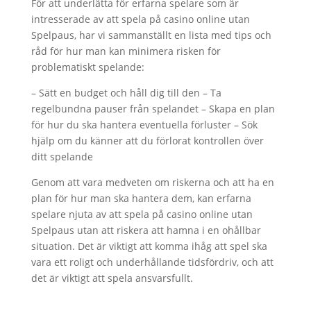
För att underlätta för erfarna spelare som är
intresserade av att spela på casino online utan
Spelpaus, har vi sammanställt en lista med tips och
råd för hur man kan minimera risken för
problematiskt spelande:
– Sätt en budget och håll dig till den – Ta
regelbundna pauser från spelandet – Skapa en plan
för hur du ska hantera eventuella förluster – Sök
hjälp om du känner att du förlorat kontrollen över
ditt spelande
Genom att vara medveten om riskerna och att ha en
plan för hur man ska hantera dem, kan erfarna
spelare njuta av att spela på casino online utan
Spelpaus utan att riskera att hamna i en ohållbar
situation. Det är viktigt att komma ihåg att spel ska
vara ett roligt och underhållande tidsfördriv, och att
det är viktigt att spela ansvarsfullt.