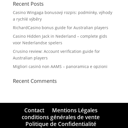
Recent Posts
Casino Wingaga bonusový rozpis: podmínky, výhody
a rychlé výběry
RichardCasino bonus guide for Australian players
Casino Hidden Jack in Nederland – complete gids
voor Nederlandse spelers
Crusino review: Account verification guide for
Australian players
Migliori casinò non AAMS – panoramica e opzioni
Recent Comments
Contact
Mentions Légales
conditions générales de vente
Politique de Confidentialité