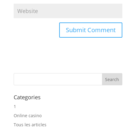
Categories
1
Online casino
Tous les articles