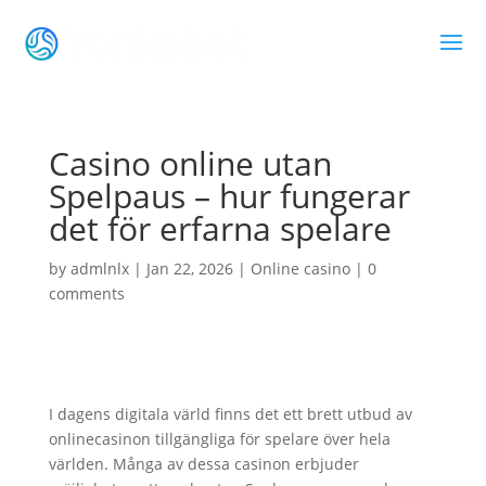
Casino online utan
Spelpaus – hur fungerar
det för erfarna spelare
by
admlnlx
|
Jan 22, 2026
|
Online casino
|
0
comments
I dagens digitala värld finns det ett brett utbud av
onlinecasinon tillgängliga för spelare över hela
världen. Många av dessa casinon erbjuder